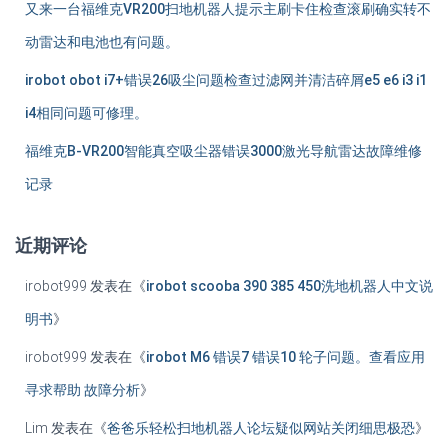
又来一台福维克VR200扫地机器人提示主刷卡住检查滚刷确实转不
动雷达和电池也有问题。
irobot obot i7+错误26吸尘问题检查过滤网并清洁碎屑e5 e6 i3 i1
i4相同问题可修理。
福维克B-VR200智能真空吸尘器错误3000激光导航雷达故障维修
记录
近期评论
irobot999
发表在《
irobot scooba 390 385 450洗地机器人中文说
明书
》
irobot999
发表在《
irobot M6 错误7 错误10 轮子问题。查看应用
寻求帮助 故障分析
》
Lim
发表在《
爸爸乐轻松扫地机器人论坛疑似网站关闭细思极恐
》