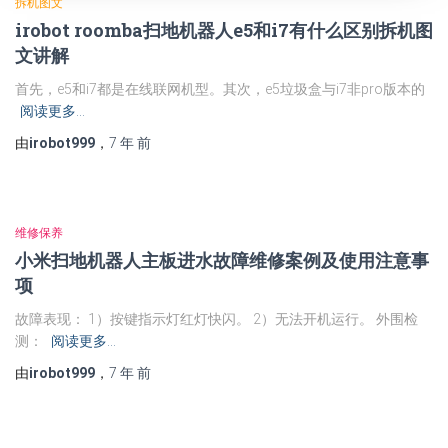
拆机图文
irobot roomba扫地机器人e5和i7有什么区别拆机图
文讲解
首先，e5和i7都是在线联网机型。其次，e5垃圾盒与i7非pro版本的
阅读更多…
由
irobot999
，
7 年
前
维修保养
小米扫地机器人主板进水故障维修案例及使用注意事
项
故障表现： 1）按键指示灯红灯快闪。 2）无法开机运行。 外围检
测：
阅读更多…
由
irobot999
，
7 年
前