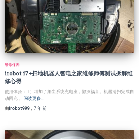
维修保养
irobot i7+扫地机器人智电之家维修师傅测试拆解维
修心得
使用体验： 1）增加了集尘系统充电座，懒汉福音。机器清扫完成自
动回充，
阅读更多…
由
irobot999
，
7 年
前