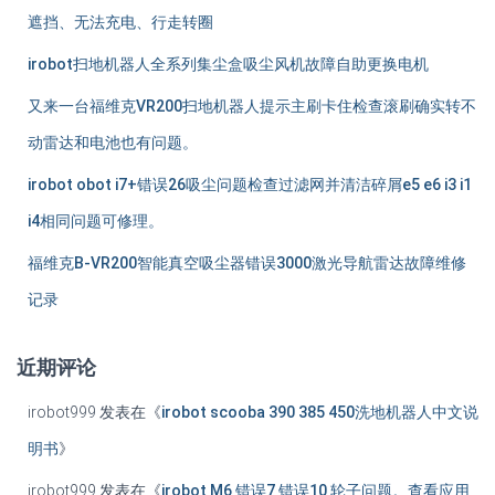
遮挡、无法充电、行走转圈
航
irobot扫地机器人全系列集尘盒吸尘风机故障自助更换电机
又来一台福维克VR200扫地机器人提示主刷卡住检查滚刷确实转不
动雷达和电池也有问题。
irobot obot i7+错误26吸尘问题检查过滤网并清洁碎屑e5 e6 i3 i1
i4相同问题可修理。
福维克B-VR200智能真空吸尘器错误3000激光导航雷达故障维修
记录
近期评论
irobot999
发表在《
irobot scooba 390 385 450洗地机器人中文说
明书
》
irobot999
发表在《
irobot M6 错误7 错误10 轮子问题。查看应用