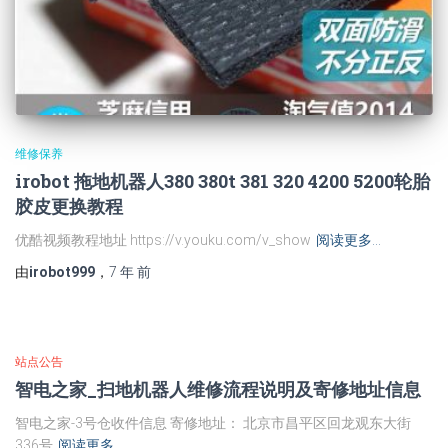
维修保养
irobot 拖地机器人380 380t 381 320 4200 5200轮胎
胶皮更换教程
优酷视频教程地址 https://v.youku.com/v_show
阅读更多…
由
irobot999
，
7 年
前
站点公告
智电之家_扫地机器人维修流程说明及寄修地址信息
智电之家-3号仓收件信息 寄修地址： 北京市昌平区回龙观东大街
336号
阅读更多…