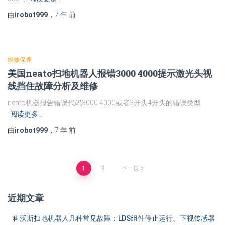
由
irobot999
，
7 年
前
维修保养
美国neato扫地机器人报错3000 4000提示激光头视
线挡住故障分析及维修
neato机器报告错误代码3000 4000或者3开头4开头的错误类型
阅读更多…
由
irobot999
，
7 年
前
文
1
2
下一页
章
近期文章
导
科沃斯扫地机器人几种常见故障：LDS组件停止运行、下视传感器