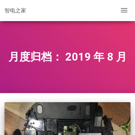
智电之家
切
换
导
航
月度归档：
2019 年 8 月