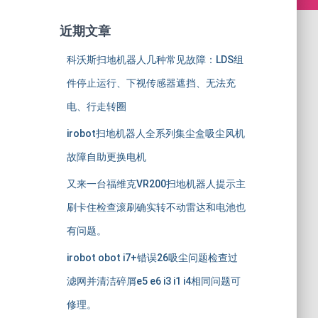
近期文章
科沃斯扫地机器人几种常见故障：LDS组
件停止运行、下视传感器遮挡、无法充
电、行走转圈
irobot扫地机器人全系列集尘盒吸尘风机
故障自助更换电机
又来一台福维克VR200扫地机器人提示主
刷卡住检查滚刷确实转不动雷达和电池也
有问题。
irobot obot i7+错误26吸尘问题检查过
滤网并清洁碎屑e5 e6 i3 i1 i4相同问题可
修理。