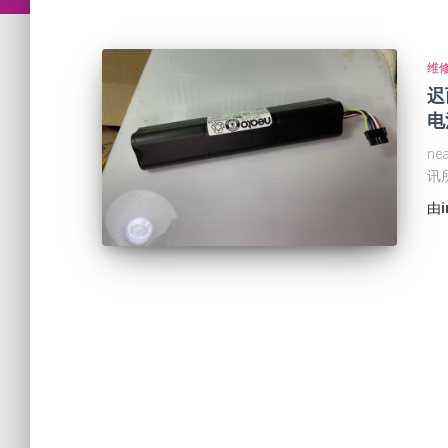
维
迟
电
n
讯
由