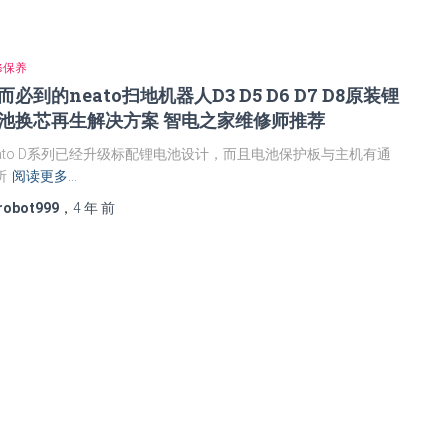
修保养
而必到的neato扫地机器人D3 D5 D6 D7 D8原装锂
池换芯再生解决方案 智电之家维修师推荐
eato D系列已经升级标配锂电池设计，而且电池保护板与主机有通
所
阅读更多…
irobot999
，
4 年
前