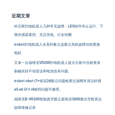
近期文章
科沃斯扫地机器人几种常见故障：LDS组件停止运行、下
视传感器遮挡、无法充电、行走转圈
irobot扫地机器人全系列集尘盒吸尘风机故障自助更换
电机
又来一台福维克VR200扫地机器人提示主刷卡住检查滚
刷确实转不动雷达和电池也有问题。
irobot obot i7+错误26吸尘问题检查过滤网并清洁碎屑
e5 e6 i3 i1 i4相同问题可修理。
福维克B-VR200智能真空吸尘器错误3000激光导航雷达
故障维修记录