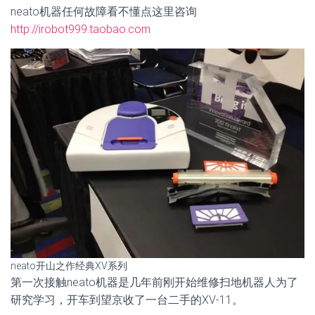
neato机器任何故障看不懂点这里咨询
http://irobot999.taobao.com
neato开山之作经典XV系列
第一次接触neato机器是几年前刚开始维修扫地机器人为了
研究学习，开车到望京收了一台二手的XV-11。