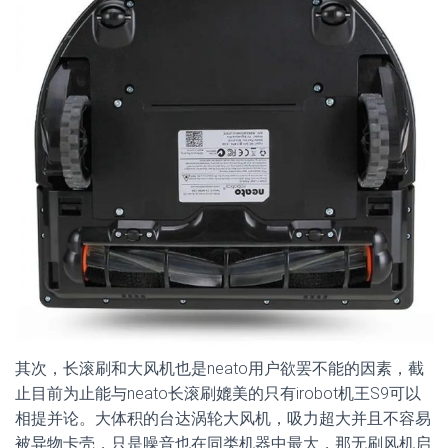
其次，长滚刷和大风机也是neato用户欲罢不能的因素，截
止目前为止能与neato长滚刷媲美的只有irobot机王S9可以
相提并论。大体积的台达涡轮大风机，吸力超大并且不容易
被异物卡壳，只是噪音也在同类机器中最大，那无刷风机启