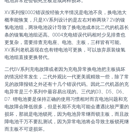
电池异常还会锁死主板造成两样损坏。
XV系列报0002错误按经验大半情况是电池不良，换电池大
概率能恢复，只是XV系列设计的是左右对称两块7.2V的镍
氢电池组，两块电池设计导致了换电池成本比二代的机器长
条的镍氢电池组还高。0004充电错误代码相对少见排查也
更复杂，需要排查充电座、电池、主板，三样皆有可能。
XV系列老机器现在也有锂电池可更换，可以放弃原装镍氢
电池组直接更换替代。
二代BV系列充电故障或者因为充电异常换电池把主板搞坏
的情况经常发生，二代外观比一代更美观精致一些，除了常
见的故障报错之外还有十几个错误代码。因此二代机器的充
电异常是三个系列中最容易出现的。三代的D3、D5、D6、
D7…锂电池要是保持正确的使用习惯相对而言电池问题和充
电故障会降低很多，但是长期不充电可能会遭遇比较严重的
损坏，那就是电池锁死，因为电池异常继而锁主板，而且故
障电池千万不要乱测试，因为异常电池将会导致主板锁死继
而主板不可逆损坏。