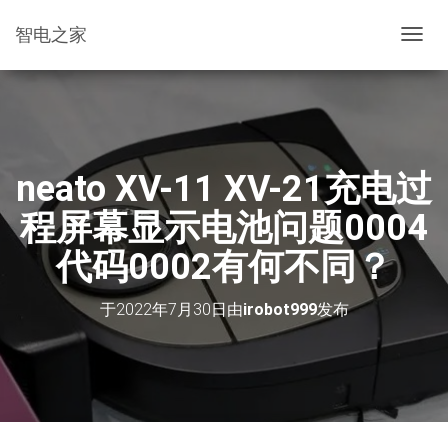
智电之家
切
换
导
航
neato XV-11 XV-21充电过
程屏幕显示电池问题0004
代码0002有何不同？
于
2022年7月30日
由
irobot999
发布