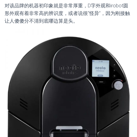
对该品牌的机器初印象就是非常厚重，D字外观和irobot圆
形外观有着非常高的辨识度，或者说很“怪异”，因为刚接触
让人傻傻分不清到底哪边算是头。